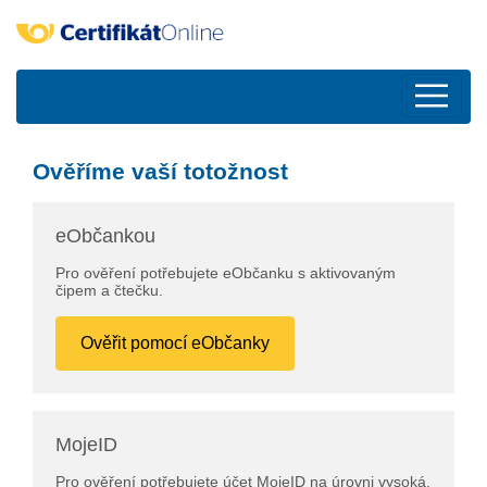
Ověříme vaší totožnost
eObčankou
Pro ověření potřebujete eObčanku s aktivovaným
čipem a čtečku.
Ověřit pomocí eObčanky
MojeID
Pro ověření potřebujete účet MojeID na úrovni vysoká.