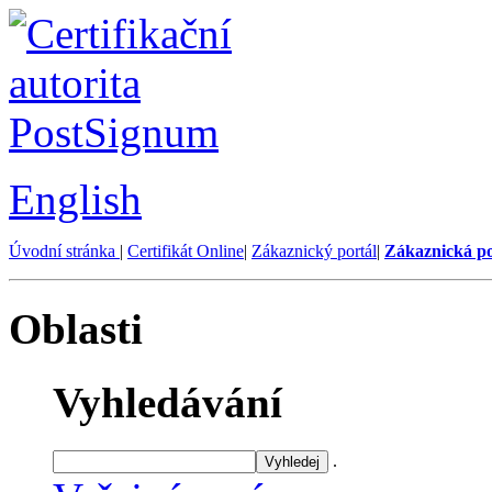
English
Úvodní stránka
|
Certifikát Online
|
Zákaznický portál
|
Zákaznická p
Oblasti
Vyhledávání
.