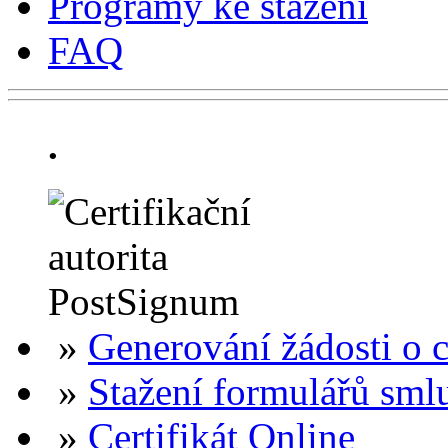
Programy ke stažení
FAQ
.
»
Generování žádosti o ce
»
Stažení formulářů sml
»
Certifikát Online