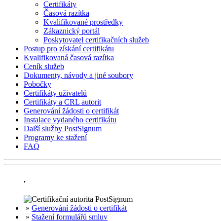
Certifikáty
Časová razítka
Kvalifikované prostředky
Zákaznický portál
Poskytovatel certifikačních služeb
Postup pro získání certifikátu
Kvalifikovaná časová razítka
Ceník služeb
Dokumenty, návody a jiné soubory
Pobočky
Certifikáty uživatelů
Certifikáty a CRL autorit
Generování žádosti o certifikát
Instalace vydaného certifikátu
Další služby PostSignum
Programy ke stažení
FAQ
.
»
Generování žádosti o certifikát
»
Stažení formulářů smluv