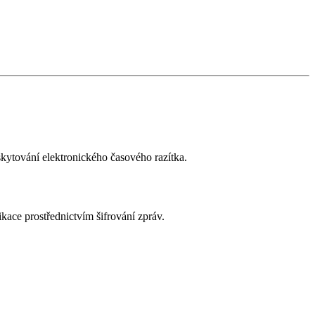
skytování elektronického časového razítka.
ace prostřednictvím šifrování zpráv.