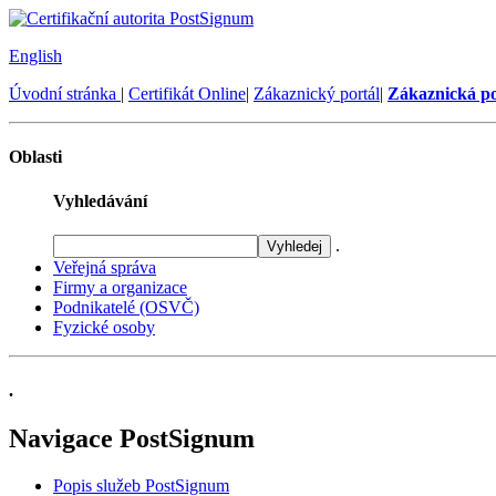
English
Úvodní stránka
|
Certifikát Online
|
Zákaznický portál
|
Zákaznická p
Oblasti
Vyhledávání
.
Veřejná správa
Firmy a organizace
Podnikatelé (OSVČ)
Fyzické osoby
.
Navigace PostSignum
Popis služeb PostSignum