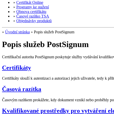
»
Certifikát Online
»
Programy ke stažení
»
Obnova certifikátu
»
Časové razítko TSA
»
Objednávky produktů
»
Úvodní stránka
»
Popis služeb PostSignum
Popis služeb PostSignum
Certifikační autorita PostSignum poskytuje služby vydávání kvalifikov
Certifikáty
Certifikáty slouží k autentizaci a autorizaci jejich uživatele, tedy k př
Časová razítka
Časovým razítkem prokážete, kdy dokument vznikl nebo proběhly posl
Kvalifikované prostředky pro vytváření e