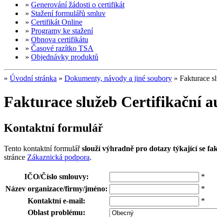
»
Generování žádosti o certifikát
»
Stažení formulářů smluv
»
Certifikát Online
»
Programy ke stažení
»
Obnova certifikátu
»
Časové razítko TSA
»
Objednávky produktů
»
Úvodní stránka
»
Dokumenty, návody a jiné soubory
»
Fakturace s
Fakturace služeb Certifikační 
Kontaktní formulář
Tento kontaktní formulář
slouží výhradně pro dotazy týkající se f
stránce
Zákaznická podpora
.
IČO/Číslo smlouvy:
*
Název organizace/firmy/jméno:
*
Kontaktní e-mail:
*
Oblast problému: