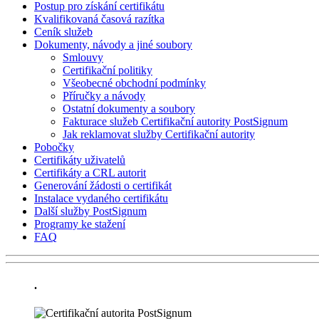
Postup pro získání certifikátu
Kvalifikovaná časová razítka
Ceník služeb
Dokumenty, návody a jiné soubory
Smlouvy
Certifikační politiky
Všeobecné obchodní podmínky
Příručky a návody
Ostatní dokumenty a soubory
Fakturace služeb Certifikační autority PostSignum
Jak reklamovat služby Certifikační autority
Pobočky
Certifikáty uživatelů
Certifikáty a CRL autorit
Generování žádosti o certifikát
Instalace vydaného certifikátu
Další služby PostSignum
Programy ke stažení
FAQ
.