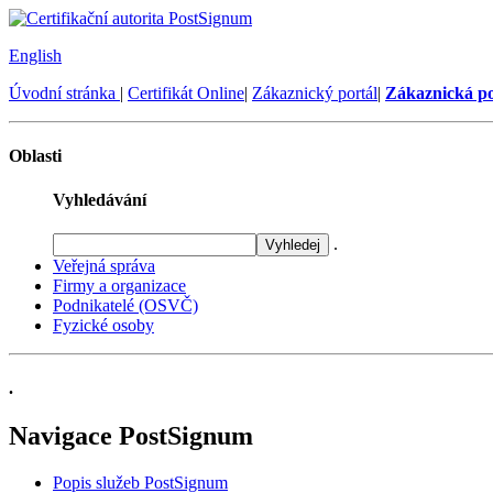
English
Úvodní stránka
|
Certifikát Online
|
Zákaznický portál
|
Zákaznická p
Oblasti
Vyhledávání
.
Veřejná správa
Firmy a organizace
Podnikatelé (OSVČ)
Fyzické osoby
.
Navigace PostSignum
Popis služeb PostSignum