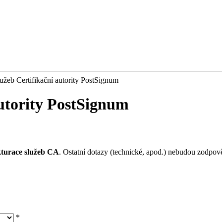
lužeb Certifikační autority PostSignum
autority PostSignum
akturace služeb CA
. Ostatní dotazy (technické, apod.) nebudou zodpov
*